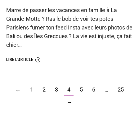
Marre de passer les vacances en famille à La
Grande-Motte ? Ras le bob de voir tes potes
Parisiens fumer ton feed Insta avec leurs photos de
Bali ou des Îles Grecques ? La vie est injuste, ça fait
chier…
LIRE L'ARTICLE
←
1
2
3
4
5
6
…
25
→