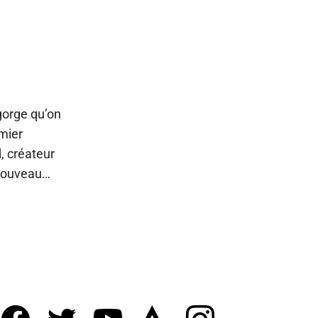
 gorge qu’on
emier
, créateur
 nouveau…