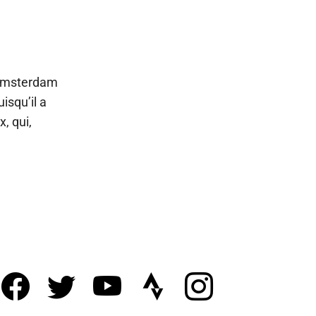
’Amsterdam
isqu’il a
, qui,