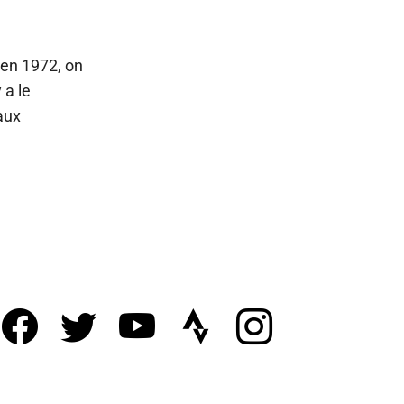
en 1972, on
 a le
aux