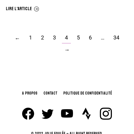
LIRE L'ARTICLE
←
1
2
3
4
5
6
…
34
→
A PROPOS
CONTACT
POLITIQUE DE CONFIDENTIALITÉ
© 2022 JOLIE FOULÉE – ALL RIGHT RESERVED.