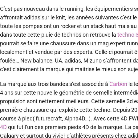
C’est pas nouveau dans le running, les équipementiers se
affrontait adidas sur le knit, les années suivantes c’est 
toute les pompes ont un rocker et un stack haut mais au
dans toute cette pluie de technos on retrouve la
techno 
pourrait se faire une chaussure dans un mag expert runn
localement et vendue par des experts. Celle-ci pourrait ê
foulée… New balance, UA, adidas, Mizuno s’affrontent da
c’est clairement la marque qui maitrise le mieux son suje
La marque aux trois bandes s’est associée à
Carbon
le l
4 ans sur cette nouvelle géométrie de semelle intermédiai
propulsion sont nettement meilleurs. Cette semelle 3d est
première chaussure qui exploite cette techno. Depuis 20
course à pied( futurecraft, Alpha4D…). Avec cette 4D FWD
4D
qui fut l’un des premiers pieds 4D de la marque. La pa
Calgary et surtout du vivier d’athlètes présents chez adi