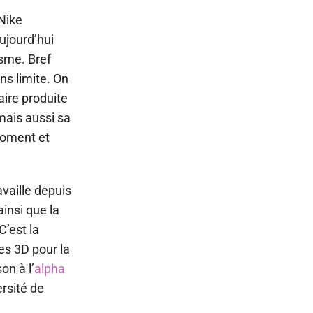
Nike
ujourd’hui
isme. Bref
ns limite. On
ire produite
mais aussi sa
moment et
vaille depuis
insi que la
C’est la
es 3D pour la
on à l’
alpha
ersité de