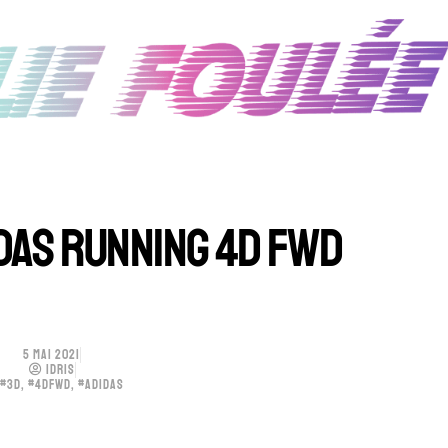
IDAS RUNNING 4D FWD
5 MAI 2021
IDRIS
#3D
,
#4DFWD
,
#ADIDAS