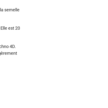
 la semelle
Elle est 20
echno 4D.
égèrement