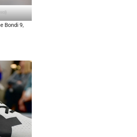
nce)
e Bondi 9,