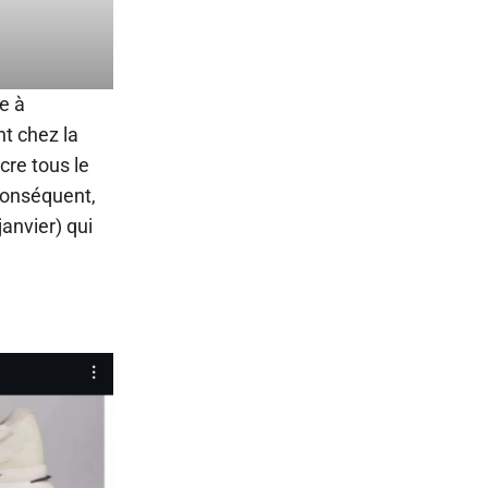
e à
t chez la
cre tous le
conséquent,
anvier) qui