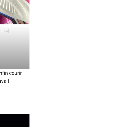
tance)
fin courir
avait