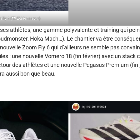
rfly 4 (📷 Ekiden news)
 ses athlètes, une gamme polyvalente et training qui pein
oudmonster, Hoka Mach…). Le chantier va être conséquen
ouvelle Zoom Fly 6 qui d’ailleurs ne semble pas convain
es : une nouvelle Vomero 18 (fin février) avec un stack 
etour des athlètes et une nouvelle Pegasus Premium (fin j
sera aussi bon que beau.