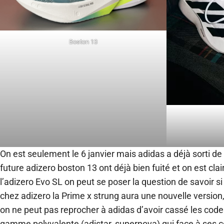
Boston 13
On est seulement le 6 janvier mais adidas a déjà sorti de
future adizero boston 13 ont déjà bien fuité et on est cl
l’adizero Evo SL on peut se poser la question de savoir si
chez adizero la Prime x strung aura une nouvelle version
on ne peut pas reprocher à adidas d’avoir cassé les codes
gamme polyvalente (adistar, supernova) qui face à ses c