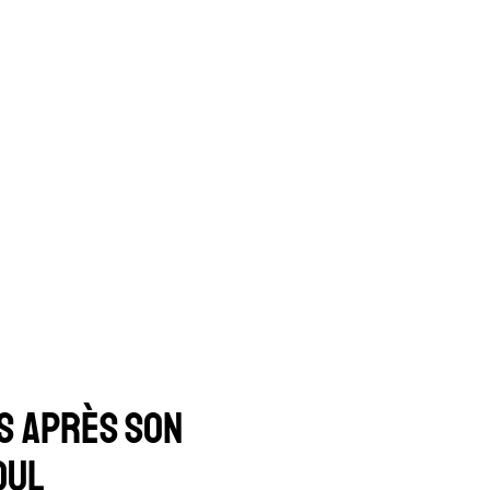
IS APrès son
OUL