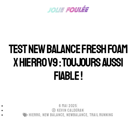
TEST NEW BALANCE FRESH FOAM
X HIERRO V9 : TOUJOURS AUSSI
FIABLE !
6 MAI 2025
KEVIN CALDERAN
HIERRO
,
NEW BALANCE
,
NEWBALANCE
,
TRAIL RUNNING