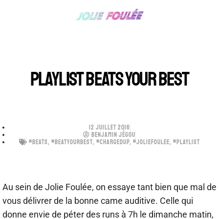
PLAYLIST BEATS YOUR BEST
12 JUILLET 2016
BENJAMIN JÉGOU
#BEATS
,
#BEATYOURBEST
,
#CHARGEDUP
,
#JOLIEFOULEE
,
#PLAYLIST
Au sein de Jolie Foulée, on essaye tant bien que mal de
vous délivrer de la bonne came auditive. Celle qui
donne envie de péter des runs à 7h le dimanche matin,