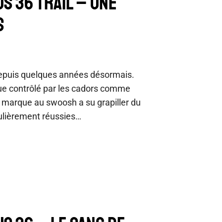
S 36 TRAIL – UNE
S
 depuis quelques années désormais.
que contrôlé par les cadors comme
marque au swoosh a su grapiller du
culièrement réussies…