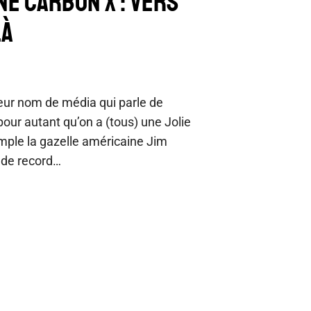
NE CARBON X : VERS
LÀ
eur nom de média qui parle de
pour autant qu’on a (tous) une Jolie
mple la gazelle américaine Jim
 de record…