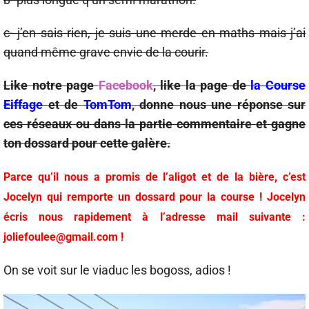
c- j’en sais rien, je suis une merde en maths mais j’ai
quand même grave envie de la courir.
Like notre page
Facebook
, like la page de
la Course
Eiffage
et de
TomTom
, donne nous une réponse sur
ces réseaux ou dans la partie commentaire et gagne
ton dossard pour cette galère.
Parce qu’il nous a promis de l’aligot et de la bière, c’est
Jocelyn qui remporte un dossard pour la course ! Jocelyn
écris nous rapidement à l’adresse mail suivante :
joliefoulee@gmail.com !
On se voit sur le viaduc les bogoss, adios !