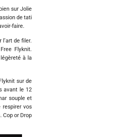
bien sur Jolie
ssion de tati
voir-faire.
’art de filer.
ree Flyknit.
légèreté à la
Flyknit sur de
s avant le 12
nar souple et
 respirer vos
. Cop or Drop