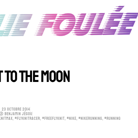
T TO THE MOON
23 OCTOBRE 2014
BENJAMIN JÉGOU
KNITMAX
,
#FLYKNITRACER
,
#FREEFLYKNIT
,
#NIKE
,
#NIKERUNNING
,
#RUNNING