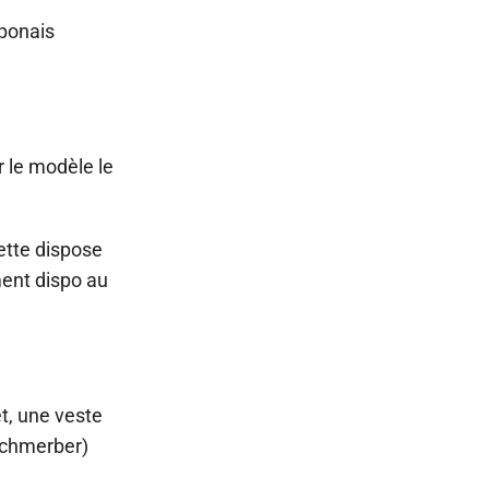
aponais
 le modèle le
uette dispose
ment dispo au
t, une veste
 schmerber)