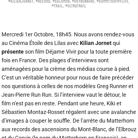
#KILIANJORNET
,
#RECORD
,
#SALOMON
,
#SKYRUNNING
,
#SUMMITSOFMYLIFE
,
#TRAIL
,
#ULTRATRAIL
Mercredi 1er Octobre, 18h45. Nous avons rendez-vous
au Cinéma Étoile des Lilas avec
Kilian Jornet
qui
présente
son film Déjame Vivir pour la toute première
fois en France. Des plages d’interviews sont
aménagées pour la crème des médias course à pied.
C’est un véritable honneur pour nous de faire précéder
nos questions à celles de nos modèles Greg Runner et
Jean-Pierre Run Run. Si l’interview vaut le détour, le
film n’est pas en reste. Pendant une heure, Kiki et
Sébastien Montaz-Rosset régalent avec une avalanche
d’images à couper le souffle. De l’arrête du Matterhorn
aux records des ascensions du Mont-Blanc, de l’Elbrouz
et du Cervin (le nom du Matterhorn en Français), ce