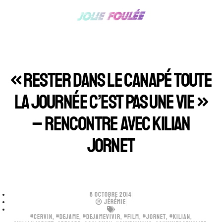
« RESTER DANS LE CANAPÉ TOUTE
LA JOURNÉE C’EST PAS UNE VIE »
– RENCONTRE AVEC KILIAN
JORNET
8 OCTOBRE 2014
JÉRÉMIE
#CERVIN
,
#DEJAME
,
#DEJAMEVIVIR
,
#FILM
,
#JORNET
,
#KILIAN
,