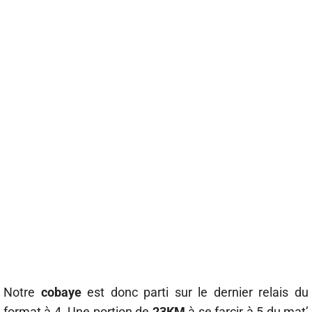
Notre
cobaye
est donc parti sur le dernier relais du
format à 4. Une portion de
23KM
à se farcir à 5 du mat’