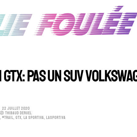
N GTX: PAS UN SUV VOLKSWA
22 JUILLET 2020
THIBAUD DERUEL
,
#TRAIL
,
GTX
,
LA SPORTIVA
,
LASPORTIVA