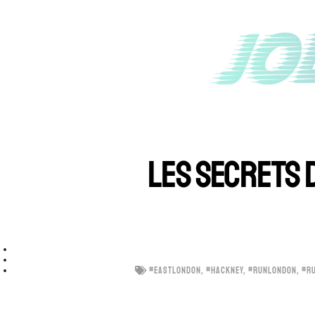
LES SECRETS D
#EASTLONDON
,
#HACKNEY
,
#RUNLONDON
,
#R