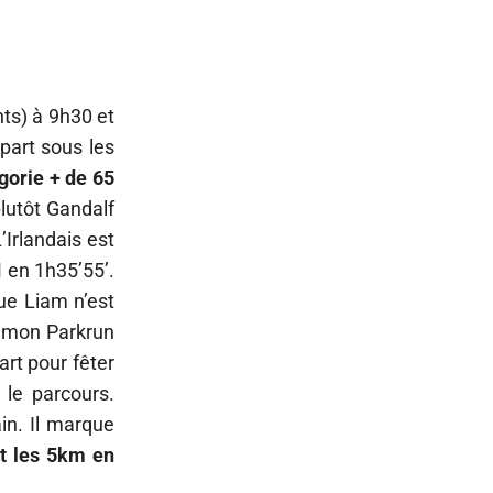
ts) à 9h30 et
part sous les
gorie + de 65
lutôt Gandalf
’Irlandais est
M en 1h35’55’.
que Liam n’est
ommon Parkrun
art pour fêter
 le parcours.
in. Il marque
t les 5km en