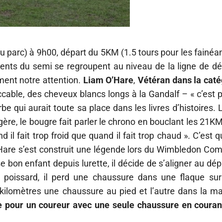
parc) à 9h00, départ du 5KM (1.5 tours pour les fainéan
ents du semi se regroupent au niveau de la ligne de dé
ement notre attention.
Liam O’Hare
,
Vétéran dans la caté
able, des cheveux blancs longs à la Gandalf – « c’est p
be qui aurait toute sa place dans les livres d’histoires. L
égère, le bougre fait parler le chrono en bouclant les 21K
d il fait trop froid que quand il fait trop chaud ». C’est 
O’Hare s’est construit une légende lors du Wimbledon C
 bon enfant depuis lurette, il décide de s’aligner au dép
n poissard, il perd une chaussure dans une flaque sur
 kilomètres une chaussure au pied et l’autre dans la ma
e pour un coureur avec une seule chaussure en couran