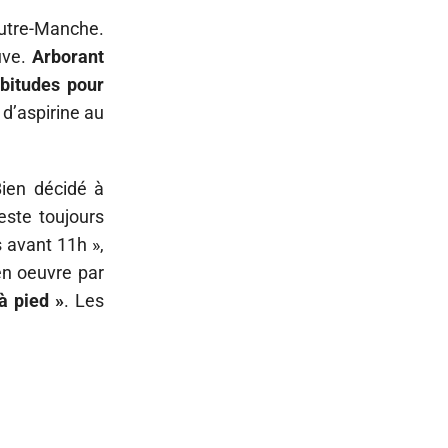
Outre-Manche.
uve.
Arborant
bitudes pour
 d’aspirine au
Bien décidé à
este toujours
s avant 11h »,
en oeuvre par
 à pied »
. Les