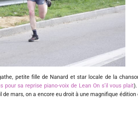
the, petite fille de Nanard et star locale de la chanso
s pour sa reprise piano-voix de Lean On s’il vous plait
)
leil de mars, on a encore eu droit à une magnifique éditio