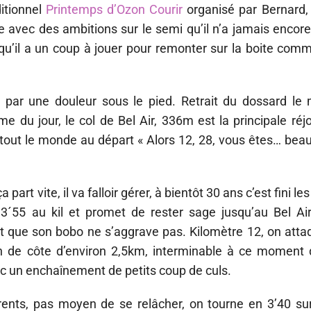
itionnel
Printemps d’Ozon Courir
organisé par Bernard, 
e avec des ambitions sur le semi qu’il n’a jamais encore
qu’il a un coup à jouer pour remonter sur la boite comme i
par une douleur sous le pied. Retrait du dossard le
 du jour, le col de Bel Air, 336m est la principale réj
 tout le monde au départ « Alors 12, 28, vous êtes… beau
part vite, il va falloir gérer, à bientôt 30 ans c’est fini l
3´55 au kil et promet de rester sage jusqu’au Bel Air
 et que son bobo ne s’aggrave pas. Kilomètre 12, on attaq
n de côte d’environ 2,5km, interminable à ce moment 
ec un enchaînement de petits coup de culs.
rents, pas moyen de se relâcher, on tourne en 3’40 sur