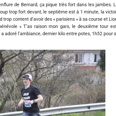
 enflure de Bernard, ça pique très fort dans les jambes. 
up trop fort devant, le septième est à 1 minute, la victo
rop content d’avoir des « parisiens » à sa course et Lio
énévole « T’as raison mon gars, le deuxième tour est g
ui a adoré l’ambiance, dernier kilo entre potes, 1h52 pou