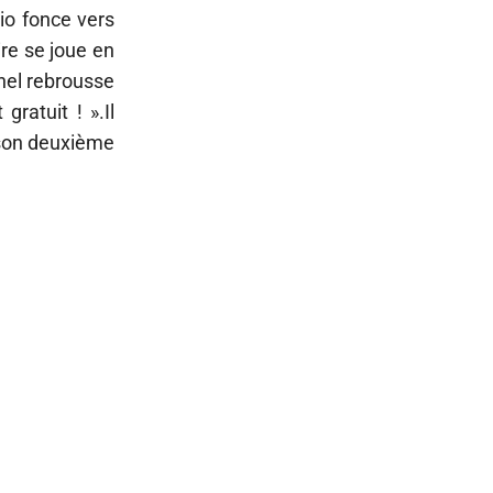
Lio fonce vers
ire se joue en
nel rebrousse
ratuit ! ».Il
r son deuxième