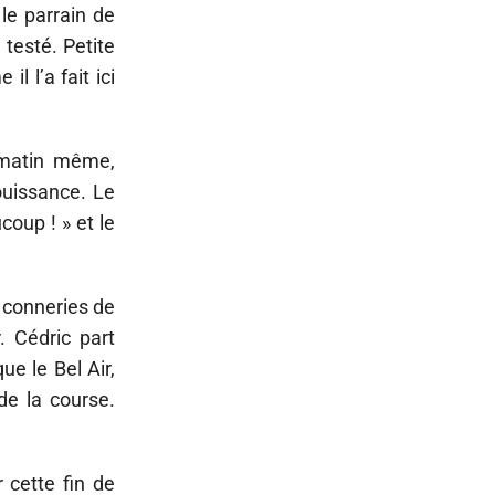
le parrain de
 testé. Petite
l l’a fait ici
 matin même,
ouissance. Le
coup ! » et le
es conneries de
. Cédric part
ue le Bel Air,
de la course.
 cette fin de