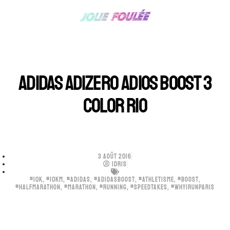
ADIDAS ADIZERO ADIOS BOOST 3
COLOR RIO
3 AOÛT 2016
IDRIS
#10K
,
#10KM
,
#ADIDAS
,
#ADIDASBOOST
,
#ATHLETISME
,
#BOOST
,
#HALFMARATHON
,
#MARATHON
,
#RUNNING
,
#SPEEDTAKES
,
#WHYIRUNPARIS