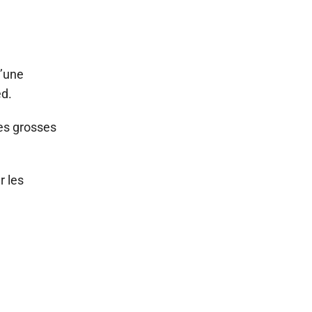
d’une
ed.
les grosses
r les