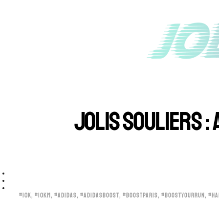
JOLIS SOULIERS :
#10K
,
#10KM
,
#ADIDAS
,
#ADIDASBOOST
,
#BOOSTPARIS
,
#BOOSTYOURRUN
,
#HA