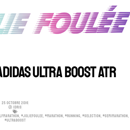
 ADIDAS ULTRA BOOST ATR
25 OCTOBRE 2016
IDRIS
LFMARATHON
,
#JOLIEFOULEE
,
#MARATHON
,
#RUNNING
,
#SELECTION
,
#SEMIMARATHON
,
#ULTRABOOST