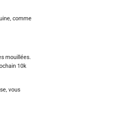
oquine, comme
es mouillées.
rochain 10k
rse, vous