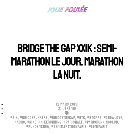
BRIDGE THE GAP XXIK : SEMI-
MARATHON LE JOUR. MARATHON
LA NUIT.
12 MARS 2015
JÉRÉMIE
#21K
,
#BRIDGERUNNERS
,
#BRIDGETHEGAP
,
#BTG
,
#BTGPRS
,
#CREWLOVE
,
#NBRO
,
#NIKE
,
#NIKERUNNING
,
#PARISHALF
,
#PARISRUNNINGCLUB
,
#RUNDEMCREW
,
#SEMIMARATHONPARIS
,
#SEMIPARIS