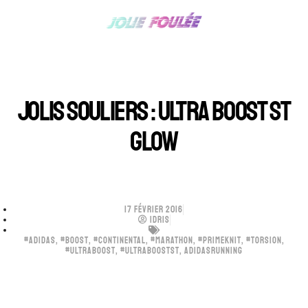
JOLIS SOULIERS : ULTRA BOOST ST
GLOW
17 FÉVRIER 2016
IDRIS
#ADIDAS
,
#BOOST
,
#CONTINENTAL
,
#MARATHON
,
#PRIMEKNIT
,
#TORSION
,
#ULTRABOOST
,
#ULTRABOOSTST
,
ADIDASRUNNING