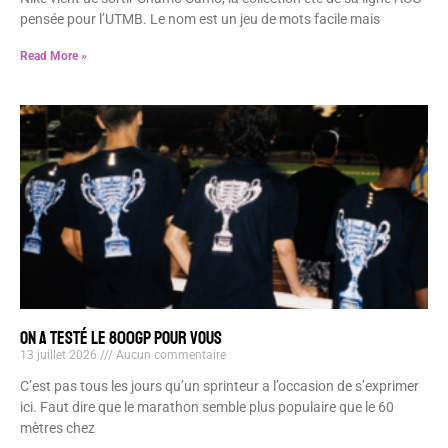
pensée pour l’UTMB. Le nom est un jeu de mots facile mais
Read More »
ON A TESTÉ LE 800GP POUR VOUS
13 juillet 2026
Aucun commentaire
C’est pas tous les jours qu’un sprinteur a l’occasion de s’exprimer
ici. Faut dire que le marathon semble plus populaire que le 60
mètres chez