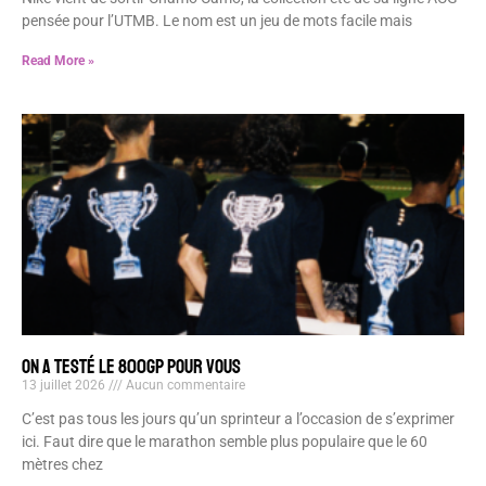
pensée pour l’UTMB. Le nom est un jeu de mots facile mais
Read More »
ON A TESTÉ LE 800GP POUR VOUS
13 juillet 2026
Aucun commentaire
C’est pas tous les jours qu’un sprinteur a l’occasion de s’exprimer
ici. Faut dire que le marathon semble plus populaire que le 60
mètres chez