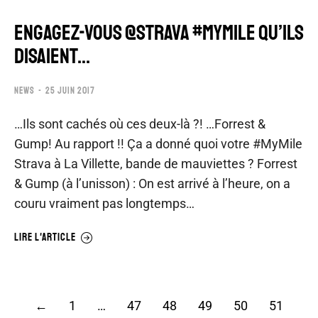
ENGAGEZ-VOUS @STRAVA #MYMILE QU’ILS
DISAIENT…
NEWS
25 JUIN 2017
…Ils sont cachés où ces deux-là ?! …Forrest &
Gump! Au rapport !! Ça a donné quoi votre #MyMile
Strava à La Villette, bande de mauviettes ? Forrest
& Gump (à l’unisson) : On est arrivé à l’heure, on a
couru vraiment pas longtemps…
LIRE L'ARTICLE
←
1
…
47
48
49
50
51