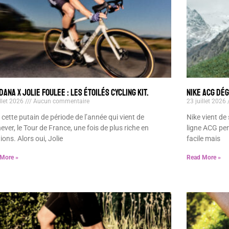
DANA x JOLIE FOULEE : LES ÉTOILÉS CYCLING KIT.
NIKE ACG DÉ
illet 2026
Aucun commentaire
23 juillet 2026
 cette putain de période de l’année qui vient de
Nike vient de
ever, le Tour de France, une fois de plus riche en
ligne ACG pe
ons. Alors oui, Jolie
facile mais
More »
Read More »