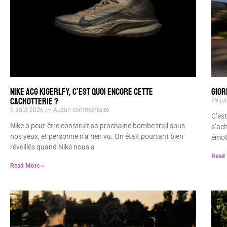
NIKE ACG KIGERLFY, C’EST QUOI ENCORE CETTE
GIOR
CACHOTTERIE ?
29 ju
6 août 2026
Aucun commentaire
C’est
Nike a peut-être construit sa prochaine bombe trail sous
s’ach
nos yeux, et personne n’a rien vu. On était pourtant bien
émoti
réveillés quand Nike nous a
Read 
Read More »