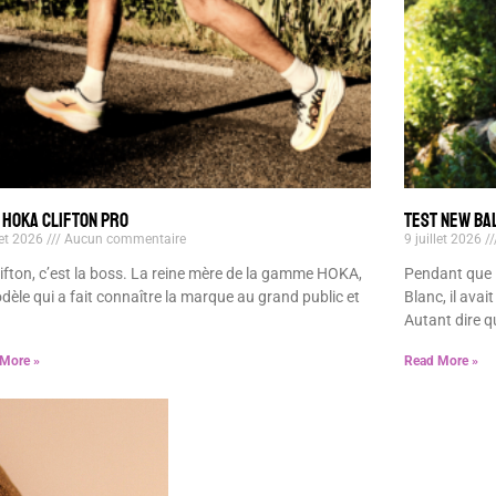
 HOKA CLIFTON PRO
TEST NEW BA
let 2026
Aucun commentaire
9 juillet 2026
ifton, c’est la boss. La reine mère de la gamme HOKA,
Pendant que 
dèle qui a fait connaître la marque au grand public et
Blanc, il ava
Autant dire q
More »
Read More »