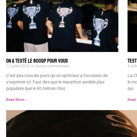
ON A TESTÉ LE 800GP POUR VOUS
TEST
13 juillet 2026
Aucun commentaire
9 juil
C’est pas tous les jours qu’un sprinteur a l’occasion de
La Cl
s’exprimer ici. Faut dire que le marathon semble plus
le mo
populaire que le 60 mètres chez
qui
Read More »
Read 