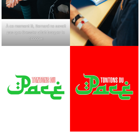
À ce moment là, Bernard ne savait
pas que Gressier allait braquer le
10000m