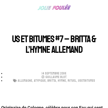
US ET BITUMES #7 – BRITTA &
L’HYMNE ALLEMAND
14 SEPTEMBRE 2016
GUILLAUME BLOT
ALLEMAGNE
,
ATYPIQUE
,
BRITTA
,
HYMNE
,
RITUEL
,
USETBITUMES
Originaire de Cologne, célèbre pour son Eau qui sent