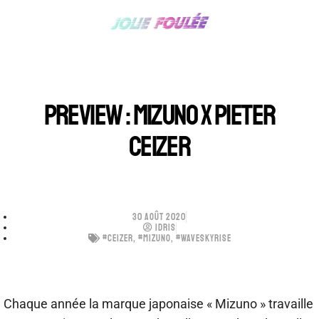
PREVIEW : MIZUNO X PIETER
CEIZER
30 AOÛT 2020
IDRIS
#CEIZER
,
#MIZUNO
,
#WAVESKYRISE
Chaque année la marque japonaise « Mizuno » travaille